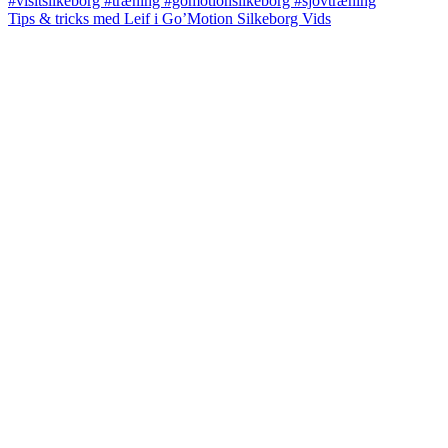
Tips & tricks med Leif i Go’Motion Silkeborg Vids