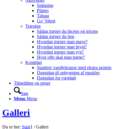
Aktiviteter
Spinning
Pilates
Tabata
Go’ Silent
Træning
Sådan træner du biceps og triceps
Sådan træner du ben
Hvordan træner man mave?
Hvordan træner man bryst?
Hvordan træner man ryg?
Hvor ofte skal man træne?
Kostplan
Sundere vaniljekranse med ekstra protein
Dagsplan til opbygning af muskler
Dagsplan for vægttab
Tilmelding og priser
Søg
Menu
Menu
Galleri
Du er her:
Start
1
/
Galleri