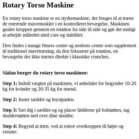
Rotary Torso Maskine
En rotary torso maskine er en styrkemaskine, der bruges til at træne
de roterende mavemuskler i en kontrolleret bevægelse. Maskinen
guider kroppen gennem en rotation fra side til side og gør det muligt
at arbejde målrettet med core og stabilitet.
Den findes i mange fitness centre og motions centre som supplement
til traditionel mavetræning, da den fokuserer på rotation, en
bevægelse der ikke trænes direkte i klassiske crunches.
Sådan burger du rotary torso maskinen:
Step 1:
Indstil vægten på maskinen, vi anbefaler for begynder 10-20
kg for kvinder og 20-35 kg for mænd.
Step 2:
Juster sæddet og brystpuden.
Step 3:
Sæt dig i sæddet og og placer fødderne på fodstøtten, tag
skulderstøtten ned over dine skuldre.
Step 4:
Begynd at træn, ved at rotere overkroppen til højre og
venstre.