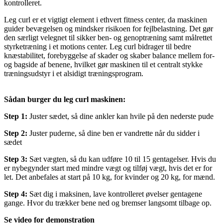
kontrolleret.
Leg curl er et vigtigt element i ethvert fitness center, da maskinen
guider bevægelsen og mindsker risikoen for fejlbelastning. Det gør
den særligt velegnet til sikker ben- og genoptræning samt målrettet
styrketræning i et motions center. Leg curl bidrager til bedre
knæstabilitet, forebyggelse af skader og skaber balance mellem for-
og bagside af benene, hvilket gør maskinen til et centralt stykke
træningsudstyr i et alsidigt træningsprogram.
Sådan burger du leg curl maskinen:
Step 1:
Juster sædet, så dine ankler kan hvile på den nederste pude
Step 2:
Juster puderne, så dine ben er vandrette når du sidder i
sædet
Step 3:
Sæt vægten, så du kan udføre 10 til 15 gentagelser. Hvis du
er nybegynder start med mindre vægt og tilføj vægt, hvis det er for
let. Det anbefales at start på 10 kg, for kvinder og 20 kg, for mænd.
Step 4:
Sæt dig i maksinen, lave kontrolleret øvelser gentagene
gange. Hvor du trækker bene ned og bremser langsomt tilbage op.
Se video for demonstration