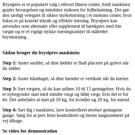
Brystpres er et populært valg i ethvert fitness center, fordi maskinen
guider bevægelsen og mindsker risikoen for fejlbelastning. Det gør
den særligt velegnet til sikker styrketræning i et motions center, hvor
fokus er på korrekt teknik og effektiv træning. Brystpres kan
anvendes som alternativ eller supplement til bænkpres med frie
vægte og er et vigtigt stykke træningsudstyr til målrettet
brysttræning.
Sådan bruger du brystpres maskinen:
Step 1:
Juster sæddet, så dine fødder er fladt placeret på gulvet når
du sidder.
Step 2:
Juster håndtaget, så dine hænder er vertikale når du træner.
Step 3:
Sæt vægten, så du kan udføre 10 til 15 gentagelser. Hvis du
er nybegynder start med mindre vægt og tilføj vægt, hvis det er for
let. Det anbefales at start på 10 kg, for kvinder og 20 kg, for mænd.
Step 4:
Sæt dig i maskinen, lave kontrolleret øvelser gentagene
gange. Sørg for at pres frem kontrolleret og brems langsommere på
vej tilbage.
Se video for demonstration