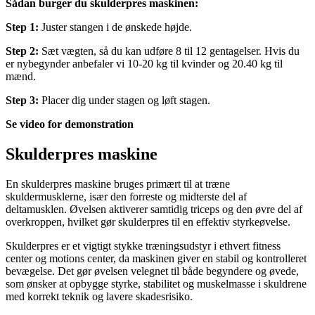
Sådan burger du skulderpres maskinen:
Step 1:
Juster stangen i de ønskede højde.
Step 2:
Sæt vægten, så du kan udføre 8 til 12 gentagelser. Hvis du
er nybegynder anbefaler vi 10-20 kg til kvinder og 20.40 kg til
mænd.
Step 3:
Placer dig under stagen og løft stagen.
Se video for demonstration
Skulderpres maskine
En skulderpres maskine bruges primært til at træne
skuldermusklerne, især den forreste og midterste del af
deltamusklen. Øvelsen aktiverer samtidig triceps og den øvre del af
overkroppen, hvilket gør skulderpres til en effektiv styrkeøvelse.
Skulderpres er et vigtigt stykke træningsudstyr i ethvert fitness
center og motions center, da maskinen giver en stabil og kontrolleret
bevægelse. Det gør øvelsen velegnet til både begyndere og øvede,
som ønsker at opbygge styrke, stabilitet og muskelmasse i skuldrene
med korrekt teknik og lavere skadesrisiko.