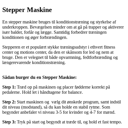
Stepper Maskine
En stepper maskine bruges til konditionstræning og styrkelse af
underkroppen. Bevægelsen minder om at gå på trapper og aktiverer
især balder, forlår og lægge. Samtidig forbedrer træningen
konditionen og øger forbrændingen.
Stepperen er et populært stykke træningsudstyr i ethvert fitness
center og motions center, da den er skånsom for led og nem at
bruge. Den er velegnet til både opvarmning, fedtforbrænding og
længerevarende konditionstræning.
Sådan burger du en Stepper Maskine:
Step 1:
Træd op på maskinen og placer fødderne korrekt på
pedalerne. Hold let i håndtagene for balance.
Step 2:
Start maskinen og vælg dit ønskede program, samt indstil
dit niveau (modstand), så du kan holde en stabil rytme. Som
begynder anbefaler vi niveau 3-5 for kvinder og 4-7 for mænd.
Step 3:
Tryk på start og begyndt at træde til, og hold et fast tempo.