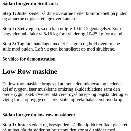
Sådan burger du Scott curl:
Step 1:
Juster sædet, så dine overarme hviler komfortabelt på puden,
og albuerne er placeret lige over kanten.
Step 2:
Sæt vægten, så du kan udføre 10 til 15 gentagelser. Som
begynder anbefaler vi 5-15 kg for kvinder og 10-25 kg for mænd.
Step 3:
Tag fat i håndtaget med et fast greb og hold overarmene
stille mod puden. Løft vægten kontrolleret op mod skuldrene.
Se video for demonstration
Low Row maskine
En low row maskine bruges til at træne den midterste og nederste
del af ryggen, især musklerne omkring skulderbladene samt den
brede rygmuskel. Øvelsen aktiverer også biceps og bagskulder og er
vigtig for at opbygge en stærk, stabil og velafbalanceret overkrop.
Sådan burger du low row maskinen:
Step 1:
Juster sæddet og brystpuden, så dine fødder er fladt placeret
på gulvet når du sidder og brystenpuden gør at du sidder med