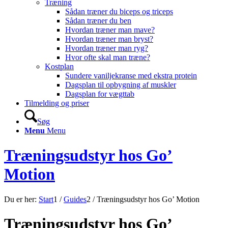
Træning
Sådan træner du biceps og triceps
Sådan træner du ben
Hvordan træner man mave?
Hvordan træner man bryst?
Hvordan træner man ryg?
Hvor ofte skal man træne?
Kostplan
Sundere vaniljekranse med ekstra protein
Dagsplan til opbygning af muskler
Dagsplan for vægttab
Tilmelding og priser
Søg
Menu
Menu
Træningsudstyr hos Go’
Motion
Du er her:
Start
1
/
Guides
2
/
Træningsudstyr hos Go’ Motion
Træningsudstyr hos Go’