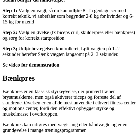
Step 1:
Vælg en vægt, så du kan udføre 8–15 gentagelser med
korrekt teknik. vi anbefaler som begynder 2-8 kg for kvinder og 6-
15 kg for mænd
Step 2:
Vælg en øvelse (fx biceps curl, skulderpres eller bænkpres)
og sørg for korrekt startposition
Step 3;
Udfør bevægelsen kontrolleret, Løft vægten på 1–2
sekunder herefter Sænk vægten langsomt på 2–3 sekunder.
Se video for demonstration
Bænkpres
Bænkpres er en klassisk styrkeøvelse, der primært træner
brystmusklerne, men også aktiverer triceps og forreste del af
skuldrene. Øvelsen er en af de mest anvendte i ethvert fitness center
og motions center, fordi den effektivt opbygger styrke og
muskelmasse i overkroppen.
Bænkpres kan udføres med vægtstang eller håndvægte og er en
grundøvelse i mange træningsprogrammer.