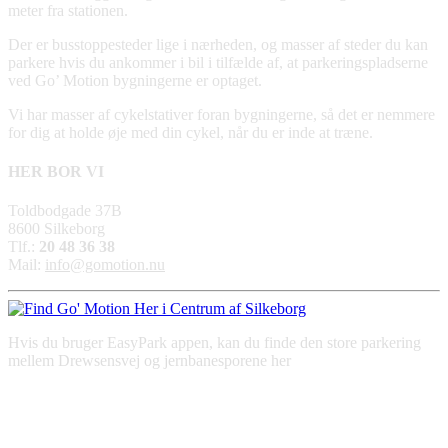
meter fra stationen.
Der er busstoppesteder lige i nærheden, og masser af steder du kan
parkere hvis du ankommer i bil i tilfælde af, at parkeringspladserne
ved Go’ Motion bygningerne er optaget.
Vi har masser af cykelstativer foran bygningerne, så det er nemmere
for dig at holde øje med din cykel, når du er inde at træne.
HER BOR VI
Toldbodgade 37B
8600 Silkeborg
Tlf.:
20 48 36 38
Mail:
info@gomotion.nu
Hvis du bruger EasyPark appen, kan
du finde den store parkering
mellem Drewsensvej og jernbanesporene her