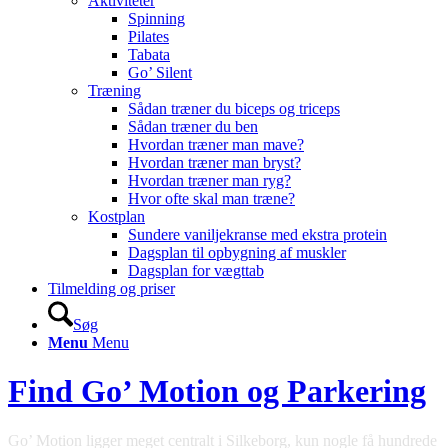
Aktiviteter
Spinning
Pilates
Tabata
Go’ Silent
Træning
Sådan træner du biceps og triceps
Sådan træner du ben
Hvordan træner man mave?
Hvordan træner man bryst?
Hvordan træner man ryg?
Hvor ofte skal man træne?
Kostplan
Sundere vaniljekranse med ekstra protein
Dagsplan til opbygning af muskler
Dagsplan for vægttab
Tilmelding og priser
Søg
Menu
Menu
Find Go’ Motion og Parkering
Go’ Motion ligger meget centralt i Silkeborg, kun nogle få hundrede