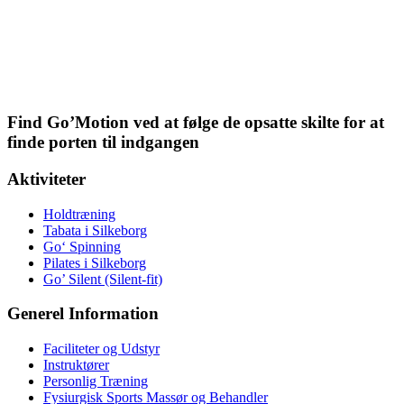
Find Go’Motion ved at følge de opsatte skilte for at
finde porten til indgangen
Aktiviteter
Holdtræning
Tabata i Silkeborg
Go‘ Spinning
Pilates i Silkeborg
Go’ Silent (Silent-fit)
Generel Information
Faciliteter og Udstyr
Instruktører
Personlig Træning
Fysiurgisk Sports Massør og Behandler