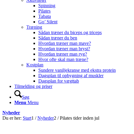
Aktiviteter
Spinning
Pilates
Tabata
Go’ Silent
Træning
Sådan træner du biceps og triceps
Sådan træner du ben
Hvordan træner man mave?
Hvordan træner man bryst?
Hvordan træner man ryg?
Hvor ofte skal man træne?
Kostplan
Sundere vaniljekranse med ekstra protein
Dagsplan til opbygning af muskler
Dagsplan for vægttab
Tilmelding og priser
Søg
Menu
Menu
Nyheder
Du er her:
Start
1
/
Nyheder
2
/
Pilates tider inden jul