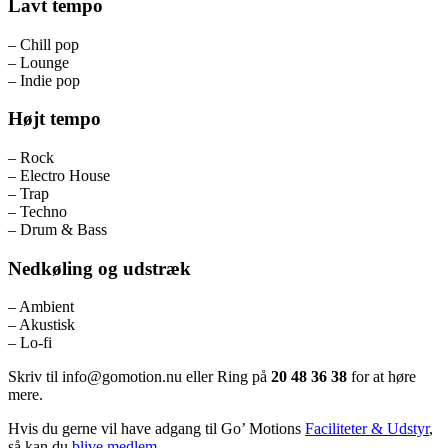
Lavt tempo
– Chill pop
– Lounge
– Indie pop
Højt tempo
– Rock
– Electro House
– Trap
– Techno
– Drum & Bass
Nedkøling og udstræk
– Ambient
– Akustisk
– Lo-fi
Skriv til
info@gomotion.nu
eller Ring på
20 48 36 38
for at høre
mere.
Hvis du gerne vil have adgang til Go’ Motions
Faciliteter & Udstyr
,
så kan du
blive medlem
.