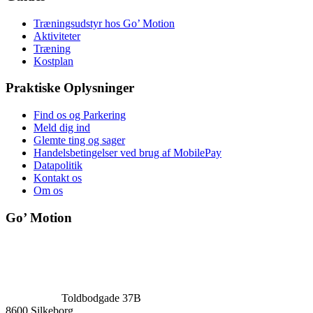
Træningsudstyr hos Go’ Motion
Aktiviteter
Træning
Kostplan
Praktiske Oplysninger
Find os og Parkering
Meld dig ind
Glemte ting og sager
Handelsbetingelser ved brug af MobilePay
Datapolitik
Kontakt os
Om os
Go’ Motion
Toldbodgade 37B
8600 Silkeborg